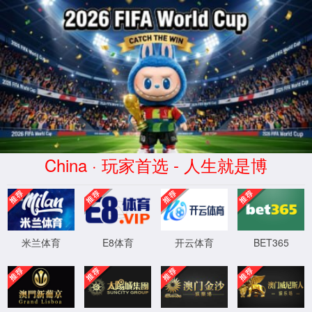



网
络
攻
防
演
练
综
合
平
台
（
R
a
y
A
D
T
）
新一代实战型网络安全人才训练和竞技平台
项目咨询
当前位置：
首页
产品及服务
基础类安全
>
>
>
安全管理与溯源分析
网络攻防演练综合平台（RayADT）
>