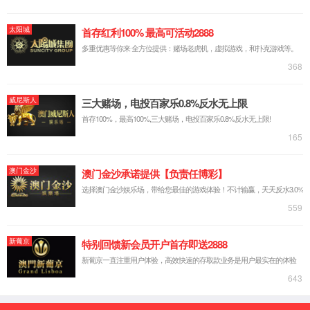
测分析，以及威胁攻击事件的实时响应等。