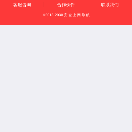
研
究
方
向