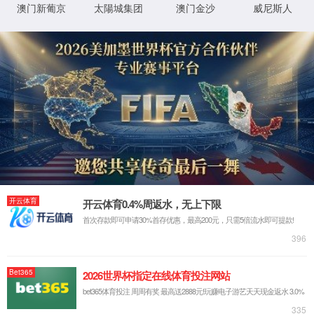
太阳集团2018网站获评CNNVD“2025年
度优秀技术支撑单位”
发布日期：2025/12/17
近日，第十五届网络安全漏洞分析与风险评估大会（VARA）在天
津召开。本届大会由中央网络安全和信息化委员会办公室、国家
市场监督管理总局共同指导，中国信息安全测评中心主办，以“数
智赋能 智御未来”为主题，汇聚政、产、学、研、用各界力量，全
面展示网络安全领域的最新理念、技术、产品与应用，共同为筑
牢国家网络安全屏障、推动产业高质量发展、护航网络强国建设
提供支撑。