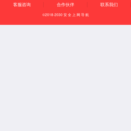
要支撑作用。

在线客服

项目咨询

作为国内漏洞与风险评估领域的年度高端盛会，本届VARA大会紧
密围绕科技前沿，聚焦行业发展趋势，致力于凝聚智慧、展示成
果、推动协作，促进网络安全技术应用与产业生态建设，为网络