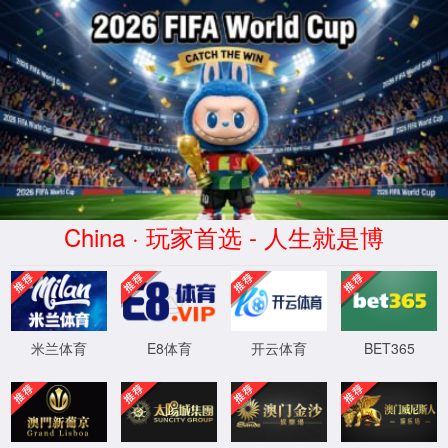



公
司
新
闻
让网络空间更有序
联系我们
当前位置：
首页
关于我们
公司动态
公司新闻
>
>
>